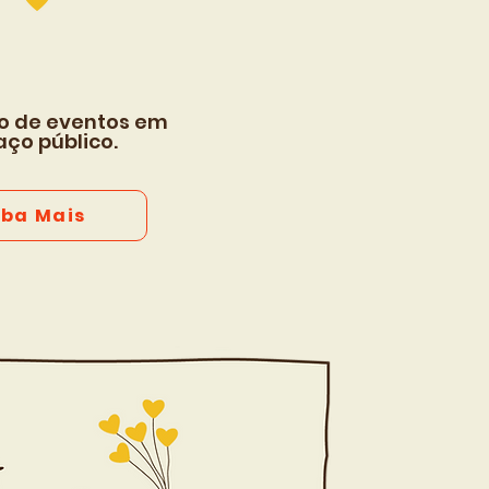
o de eventos em
ço público.
iba Mais