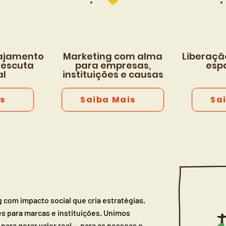
gajamento
Marketing com alma
Liberaçã
 escuta
para empresas,
espa
al
instituições e causas
s
Saiba Mais
Sa
 com impacto social que cria estratégias,
 para marcas e instituições. Unimos
para gerar valor real — para as pessoas e