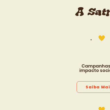
A Sat
Campanhas
impacto socia
Saiba Mai