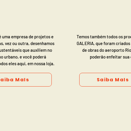
é uma empresa de projetos e
Temos também todos os prod
as, vez ou outra, desenhamos
GALERIA, que foram criados
ustentáveis que auxiliem no
de obras do aeroporto Rio
no urbano, e você poderá
poderão enfeitar sua 
dos eles aqui, em nossa loja.
Saiba MaIs
Saiba MaIs