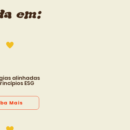
da em:
gias alinhadas
rincípios ESG
iba Mais