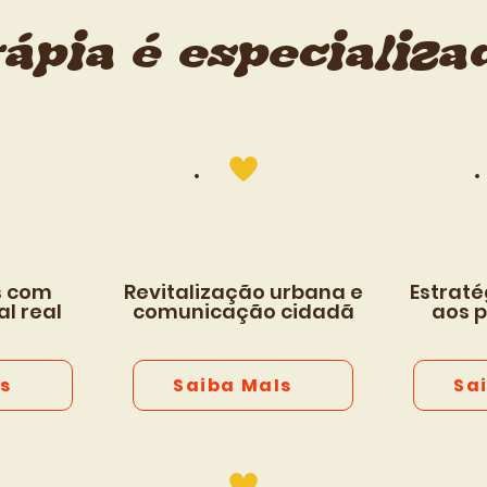
rápia é especializa
 com
Revitalização urbana e
Estraté
l real
comunicação cidadã
aos p
Saiba Mais
s
Saiba MaIs
Sa