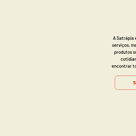
A Satrápia 
serviços, m
produtos s
cotidia
encontrar to